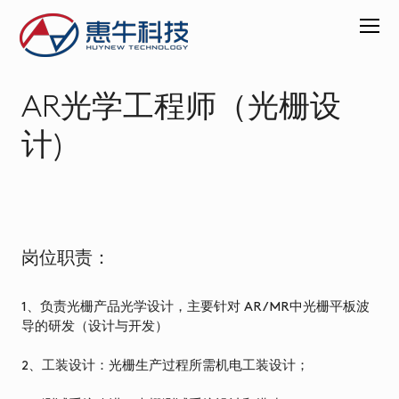
AR光学工程师（光栅设
关
于
计)
惠
牛
产
品
中
岗位职责：
心
VR
1、负责光栅产品光学设计，主要针对 AR/MR中光栅平板波
超
导的研发（设计与开发）
薄
显
2、工装设计：光栅生产过程所需机电工装设计；
示