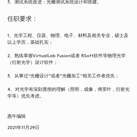
3、测试系统改进：光栅测试系统设计和搭建。
模
组
任职要求：
AR-
CA
1、光学工程、仪器、物理、电子、材料及相关专业，硕士及
显
以上学历，基础扎实；
示
模
2、熟练掌握VirtualLab Fusion或者 RSoft软件等物理光学
组
（衍射光学）设计软件；
AR
3、从事过“光栅设计”或者“光栅加工”相关工作者优先；
波
导
4、对光学有深刻透彻的理解（照明，成像，傅里叶，衍射光
显
学等）优先考虑。
示
模
组
惠牛编辑
研
2021年11月29日
发