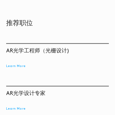
量
产
推荐职位
新
闻
动
态
AR光学工程师（光栅设计)
招
贤
纳
Learn More
士
联
系
AR光学设计专家
我
们
Learn More
EN