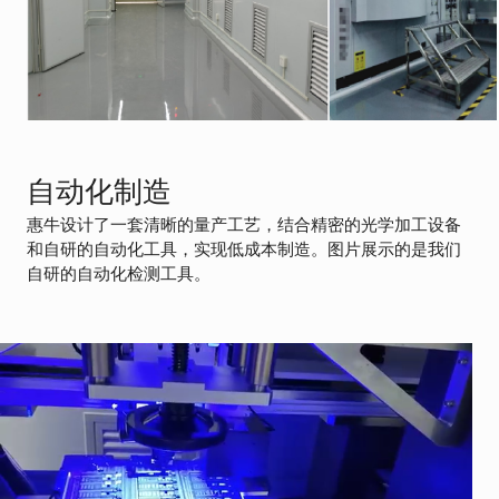
示
模
组
AR
波
导
显
自动化制造
示
惠牛设计了一套清晰的量产工艺，结合精密的光学加工设备
模
和自研的自动化工具，实现低成本制造。图片展示的是我们
组
自研的自动化检测工具。
RESEARCH
BATCH
NEWS
PERSONNEL