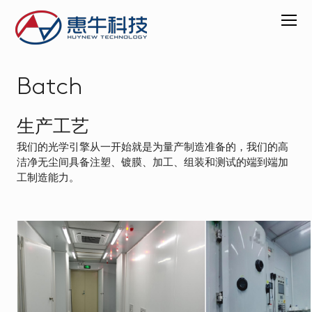
Batch
ABOUT
PRODUCT
生产工艺
VR
我们的光学引擎从一开始就是为量产制造准备的，我们的高
超
洁净无尘间具备注塑、镀膜、加工、组装和测试的端到端加
薄
工制造能力。
显
示
模
组
AR-
CA
显