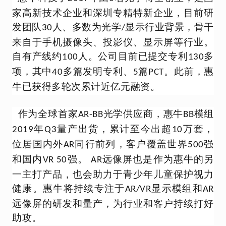
家高新技术企业和深圳专精特新企业，目前研
发团队
人、多数为光学
显示行业背景，骨干
30
/
来自于手机摄像头、投影仪、显示屏等行业。
自有产线约
人。公司目前已提交专利
多
100
130
项，其中
多篇发明专利、
篇
。此前，惠
40
5
PCT
牛已获得多轮次累计近亿元融资。
作为全球首家
光学供应商，惠牛
模组
AR-BB
BB
年
量产出货，累计至今出超
万套，
2019
Q3
10
位居国内外
同行前列，客户覆盖世界
强
AR
500
和国内
强。
远像屏也是作为惠牛的另
VR 50
AR
一主打产品，也会助力于青少年儿童保护视力
健康。
惠牛
将持续专注于
显示模组和
AR/VR
AR
远像屏的研发和量产，为行业和客户持续打好
助攻。