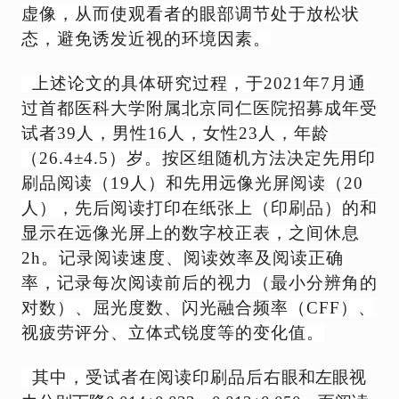
虚像，从而使观看者的眼部调节处于放松状
量
态，避免诱发近视的环境因素。
产
上述论文的
具体研究过程，于2021年7月通
新
过首都医科大学附属北京同仁医院招募成年受
闻
动
试者39人，男性16人，女性23人，年龄
态
（26.4±4.5）岁。按区组随机方法决定先用印
刷品阅读（19人）和先用远像光屏阅读（20
招
人），先后阅读打印在纸张上（印刷品）的和
贤
纳
显示在远像光屏上的数字校正表，之间休息
士
2h。记录阅读速度、阅读效率及阅读正确
率，记录每次阅读前后的视力（最小分辨角的
联
对数）、屈光度数、闪光融合频率（CFF）、
系
我
视疲劳评分、立体式锐度等的变化值。
们
其中，受试者在阅读印刷品后右
眼和左眼视
EN