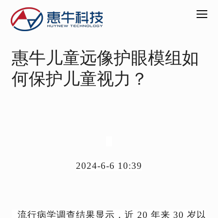
惠牛儿童远像护眼模组如
关
于
何保护儿童视力？
惠
牛
产
品
中
心
2024-6-6 10:39
VR
超
薄
显
示
流行病学调查结果显示，近
20 年来 30 岁以