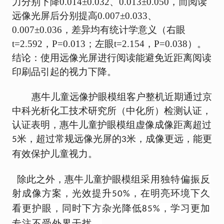
力分别下降0.014±0.032、0.013±0.050，而阅读
远像光屏后分别提高0.007±0.033、
0.007±0.036，差异均有统计学意义（右眼
t=2.592，P=0.013；左眼t=2.154，P=0.038）。
结论：使用远像光屏进行阅读能避免近距离阅读
印刷品引起的视力下降。
惠牛儿童远像护眼模组客户整机近期通过京
中科光析化工技术研
究所（中化所）检测认证，
认证表明，惠牛儿童护眼模组虚像成像距离超过
米，超过常规远像光屏的
米，成像更远，能更
5
3
有效保护儿童视力。
除此之
外，惠牛儿童护眼模组
采
用独特偏振反
射成像方案，
光效提升
，在明亮环境下久
50%
看更护眼
，
同时
下方杂光降低
，学习更加
85%
专注不受外界干扰。