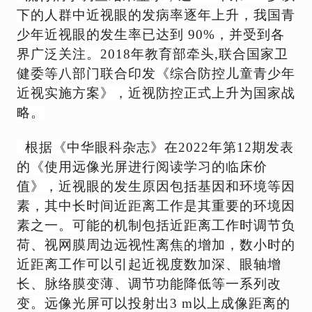
模
下的人群中近视眼的发病率逐年上升，我国青
组
少年近视眼的发生率已达到 90%，并受到各
界广泛关注。2018年教育部牵头,联合国家卫
AR-
CA
健委等八部门联合印发《综合防控儿童青少年
显
近视实施方案》，近视防控正式上升为国家
战
示
略。
模
组
根据
《中华眼科杂志》
在2022年第12期发表
AR
的《使用远像光屏进行阅读学习的临床价
波
值》，近视眼的发生原因包括基因和环境等因
导
素，其中长时间近距离工作是其重要的环境因
显
素之一。可能的机制包括近距离工作时调节负
示
模
荷、视网膜周边远视性离焦的增加，数小时的
组
近距离工作可以引起近视度数加深、眼轴增
长、脉络膜变薄、调节功能降低等一系列改
研
变。
远像光屏可以投射出3 m以上成像距离的
发